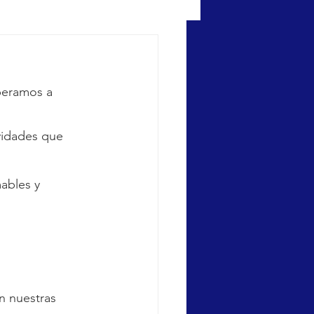
peramos a 
vidades que 
ables y 
n nuestras 