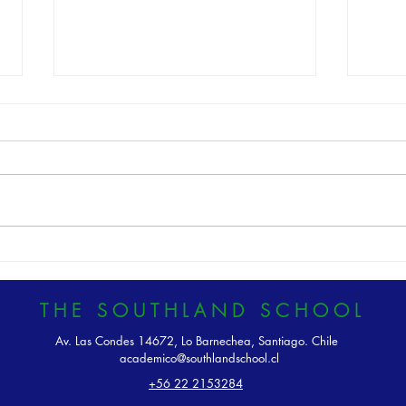
Southland Bear
Entre
Camb
THE SOUTHLAND SCHOOL
Av. Las Condes 14672, Lo Barnechea, Santiago. Chile
academico@southlandschool.cl
+56 22 2153284