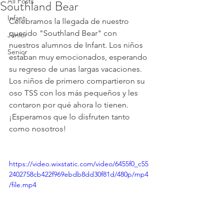
All Posts
Southland Bear
Infant
Celebramos la llegada de nuestro 
querido "Southland Bear" con 
Junior
nuestros alumnos de Infant. Los niños 
Senior
estaban muy emocionados, esperando 
su regreso de unas largas vacaciones. 
Los niños de primero compartieron su 
oso TSS con los más pequeños y les 
contaron por qué ahora lo tienen. 
¡Esperamos que lo disfruten tanto 
como nosotros!
https://video.wixstatic.com/video/6455f0_c55
2402758cb422f969ebdb8dd30f81d/480p/mp4
/file.mp4