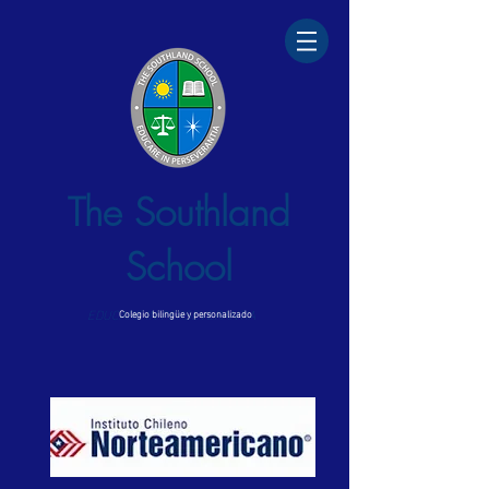
The Southland
School
EDUCARE IN PERSEVERANTIA
Colegio bilingüe y personalizado