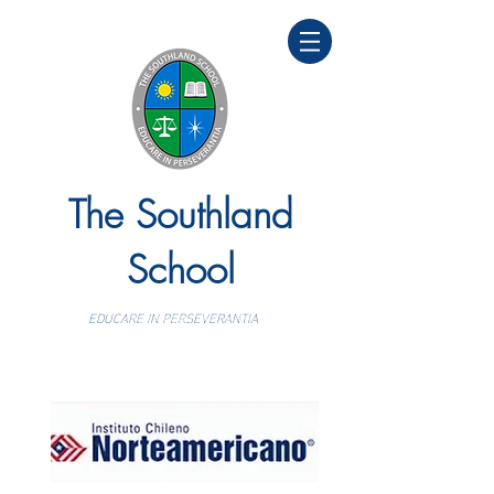
The Southland
School
EDUCARE IN PERSEVERANTIA
Colegio bilingüe y personalizado