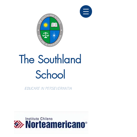
The Southland
School
EDUCARE IN PERSEVERANTIA
Colegio bilingüe y personalizado