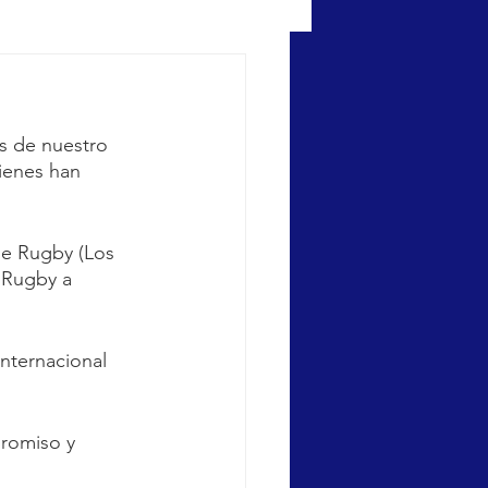
s de nuestro 
ienes han 
de Rugby (Los 
 Rugby a 
nternacional 
promiso y 