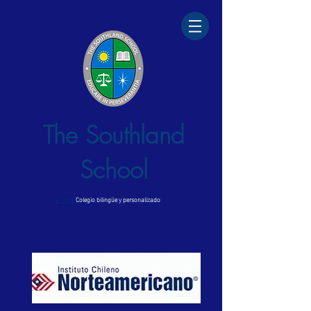
The Southland
School
EDUCARE IN PERSEVERANTIA
Colegio bilingüe y personalizado