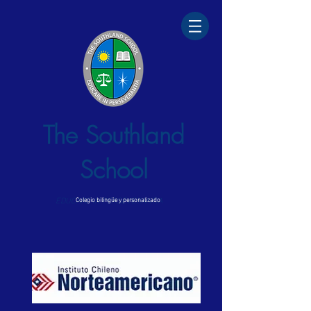
The Southland
School
EDUCARE IN PERSEVERANTIA
Colegio bilingüe y personalizado