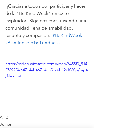
 ¡Gracias a todos por participar y hacer 
de la "Be Kind Week" un éxito 
inspirador! Sigamos construyendo una 
comunidad llena de amabilidad, 
respeto y compasión.  
#BeKindWeek
#Plantingseedsofkindness
https://video.wixstatic.com/video/6455f0_514
5789254f647c4ab467b4ca5ec6b12/1080p/mp4
/file.mp4
Senior
Junior
Infant