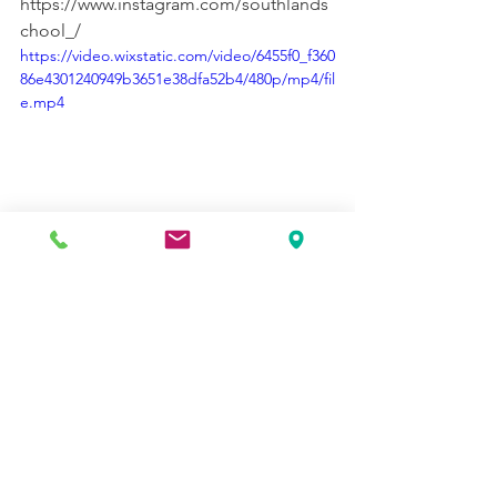
https://www.instagram.com/southlands
chool_/
https://video.wixstatic.com/video/6455f0_f360
86e4301240949b3651e38dfa52b4/480p/mp4/fil
e.mp4
Senior
Junior
Infant
Ver todo
Entradas recientes