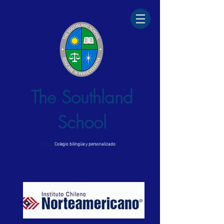
The Southland
School
EDUCARE IN PERSEVERANTIA
Colegio bilingüe y personalizado