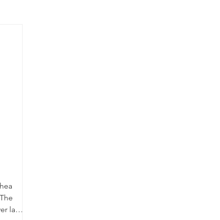
chea
 The
er la