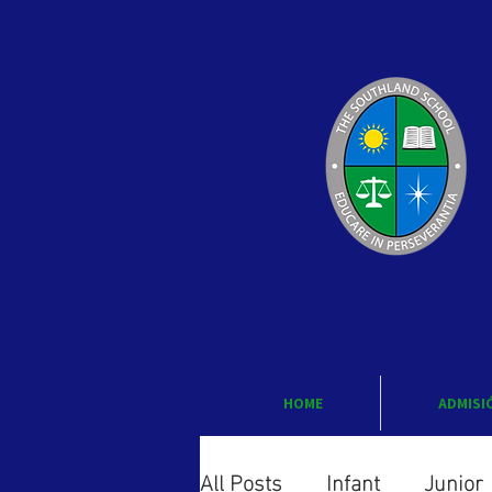
HOME
ADMISI
All Posts
Infant
Junior