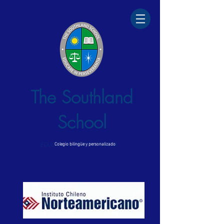
The Southland
School
EDUCARE IN PERSEVERANTIA
Colegio bilingüe y personalizado