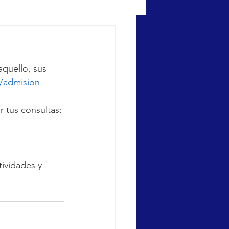
aquello, sus 
l/admision
 tus consultas: 
tividades y 