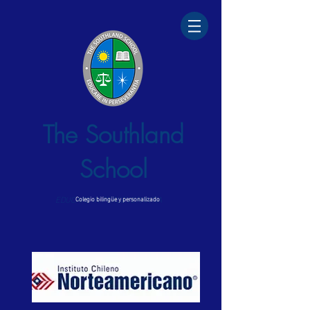
The Southland
School
EDUCARE IN PERSEVERANTIA
Colegio bilingüe y personalizado