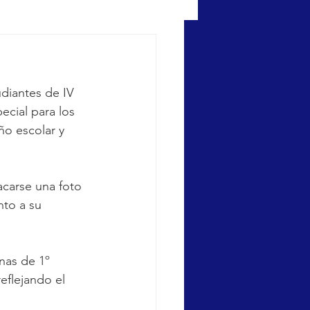
udiantes de IV 
cial para los 
o escolar y 
acarse una foto
nto a su 
nas de 1º 
flejando el 