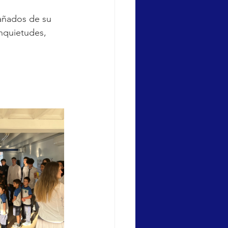
pañados de su
inquietudes, 