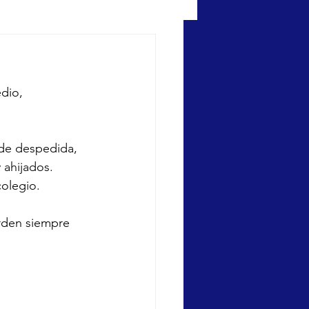
dio, 
 de despedida, 
ahijados. 
colegio.
rden siempre 