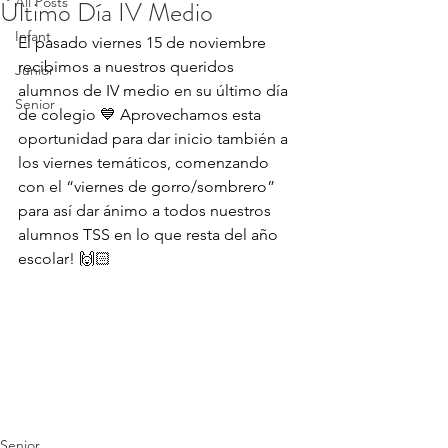
All Posts
Último Día IV Medio
Infant
El pasado viernes 15 de noviembre 
recibimos a nuestros queridos 
Junior
alumnos de IV medio en su último día 
Senior
de colegio 💙 Aprovechamos esta 
oportunidad para dar inicio también a 
los viernes temáticos, comenzando 
con el “viernes de gorro/sombrero” 
para así dar ánimo a todos nuestros 
alumnos TSS en lo que resta del año 
escolar! 🙌🏻
Senior