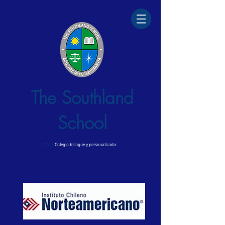
The Southland
School
EDUCARE IN PERSEVERANTIA
Colegio bilingüe y personalizado